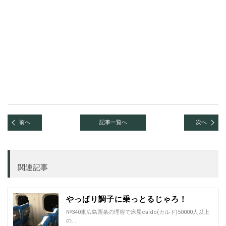
前へ
記事一覧へ
次へ
関連記事
やっぱり調子に乗っとるじゃろ！
№340東広島西条の理容で床屋caldo(カルド)50000人以上
の...